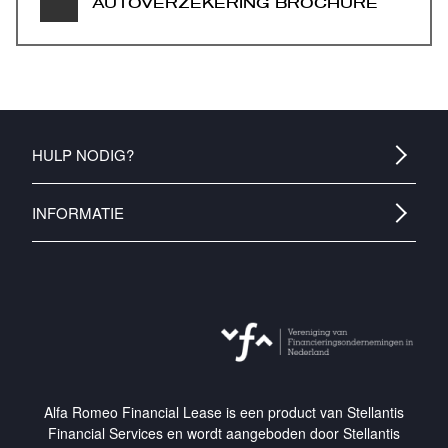
AUTOVERZEKERING BROCHURE
HULP NODIG?
Wat is Financial Lease?
INFORMATIE
Veelgestelde vragen
Documenten
Contact
Disclaimer
Toegankelijkheidsverklaring
Privacybeleid
AlfaRomeo.nl
Alfa Romeo Financial Lease is een product van Stellantis
Financial Services en wordt aangeboden door Stellantis